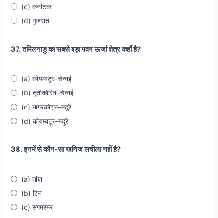
(c) कर्नाटक
(d) गुजरात
37. तमिलनाडु का सबसे बड़ा पवन ऊर्जा क्षेत्र कहाँ है?
(a) कोयम्बटूर–चेन्नई
(b) तूतीकोरिन–चेन्नई
(c) नागरकोइल–मदुरै
(d) कोयम्बटूर–मदुरै
38. इनमें से कौन-सा खनिज लचीला नहीं है?
(a) तांबा
(b) टिन
(c) संगमरमर