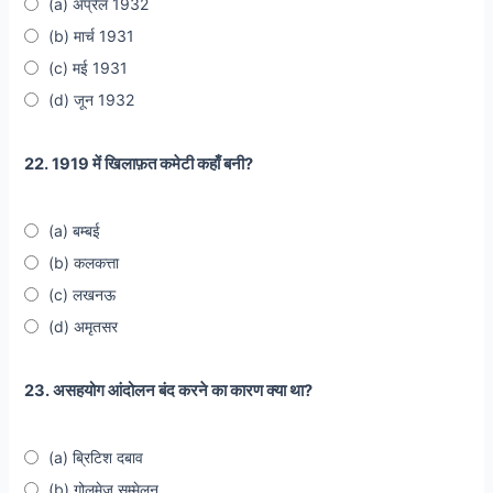
(a) अप्रैल 1932
(b) मार्च 1931
(c) मई 1931
(d) जून 1932
22. 1919 में खिलाफ़त कमेटी कहाँ बनी?
(a) बम्बई
(b) कलकत्ता
(c) लखनऊ
(d) अमृतसर
23. असहयोग आंदोलन बंद करने का कारण क्या था?
(a) ब्रिटिश दबाव
(b) गोलमेज सम्मेलन