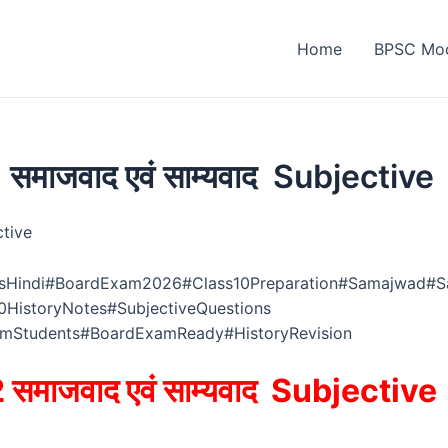
Home
BPSC Moc
समाजवाद एवं साम्यवाद Subjective
ctive
tesHindi#BoardExam2026#Class10Preparation#Samajwad#
0HistoryNotes#SubjectiveQuestions
umStudents#BoardExamReady#HistoryRevision
समाजवाद एवं साम्यवाद Subjective