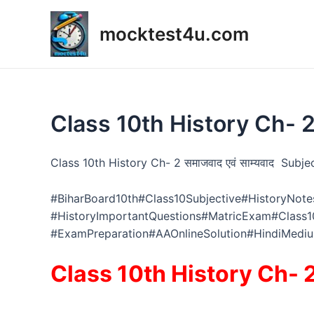
Skip
to
mocktest4u.com
content
Class 10th History Ch- 2 
Class 10th History Ch- 2 समाजवाद एवं साम्यवाद Subje
#BiharBoard10th#Class10Subjective#HistoryNo
#HistoryImportantQuestions#MatricExam#Class1
#ExamPreparation#AAOnlineSolution#HindiMedi
Class 10th History Ch- 2 