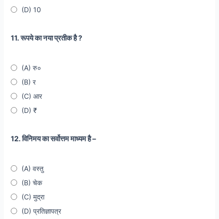
(D) 10
11. रूपये का नया प्रतीक है ?
(A) रु०
(B) र
(C) आर
(D) ₹
12. विनिमय का सर्वोत्तम माध्यम है –
(A) वस्तु
(B) चेक
(C) मुद्रा
(D) प्रतिज्ञापत्र