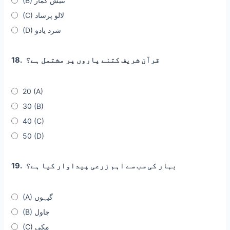
(B) نتیش کمار
(C) لالو پرساد
(D) شرد یادو
قرآن شریف کتنے پاروں پر مشتمل ہے؟
18.
20 (A)
30 (B)
40 (C)
50 (D)
بہار کی سب سے اہم زرعی پیداوار کیا ہے؟
19.
(A) گیہوں
(B) چاول
(C) مکی