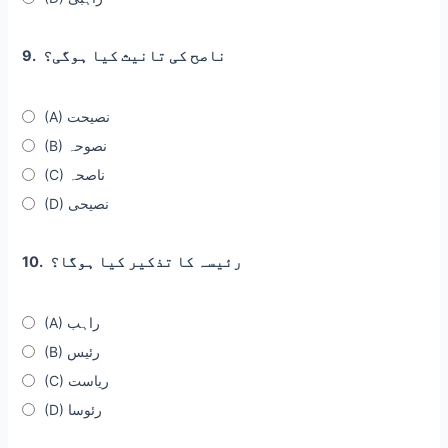
ناصح کی تانیث کیا ہوگی؟
9.
(A) نصیحت
(B) نصوحہ
(C) ناصحہ
(D) نصیحی
رئیسہ کا تذکیر کیا ہوگا؟
10.
(A) راہب
(B) رئیس
(C) ریاست
(D) رئوسا