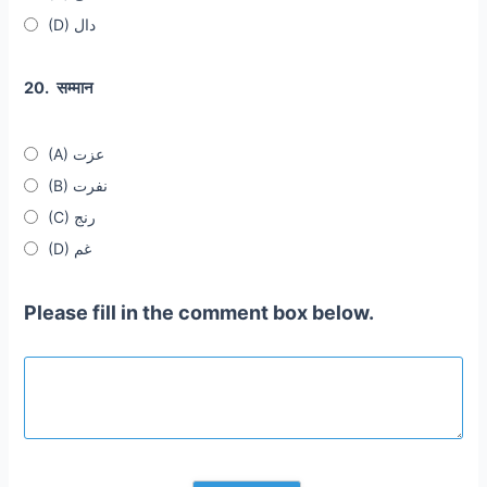
(D) دال
20.
सम्मान
(A) عزت
(B) نفرت
(C) رنج
(D) غم
Please fill in the comment box below.