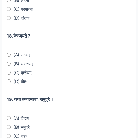
(B) आत्मा
(C) परमात्मा
(D) संसार:
18.किं जयते ?
(A) सत्यम्
(B) असत्यम्
(C) क्रोधम्
(D) मोह:
19. यथा स्यन्दमानाः समुद्रे ।
(A) विहाय
(B) समुद्रे
(C) नद्यः