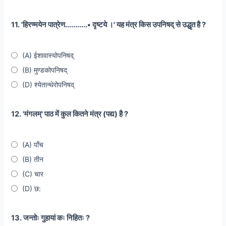
11. 'हिरण्मयेन पात्रेण...........• दृष्टये ।' यह मंत्र किस उपनिषद् से उद्धृत है ?
(A) ईशावास्योपनिषद्
(B) मुण्डकोपनिषद्
(D) श्येतान्थेरोपनिषद्
12. 'मंगलम्' पाठ में कुल कितने मंत्र (पद्य) है ?
(A) पाँच
(B) तीन
(C) चार
(D) छ:
13. जन्तोः गुहायां कः निहितः ?