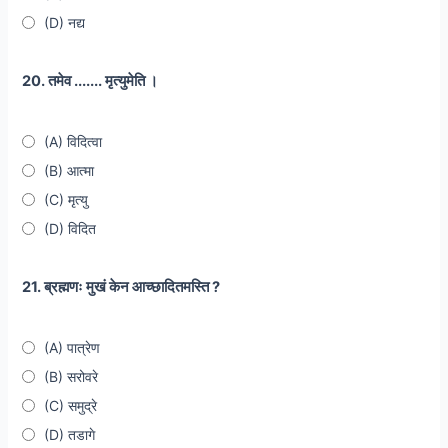
(D) नद्य
20. तमेव ....... मृत्युमेति ।
(A) विदित्वा
(B) आत्मा
(C) मृत्यु
(D) विदित
21. ब्रह्मणः मुखं केन आच्छादितमस्ति ?
(A) पात्रेण
(B) सरोवरे
(C) समुद्रे
(D) तडागे