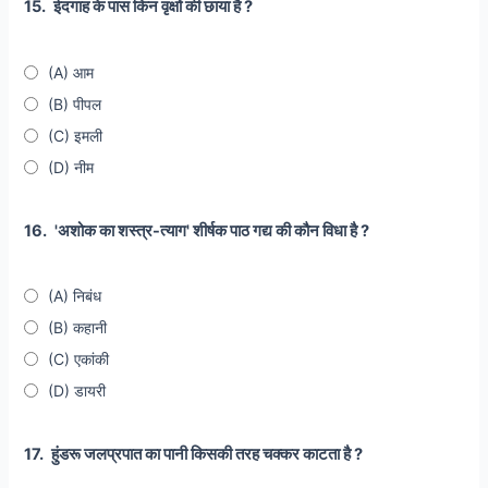
15.
ईदगाह के पास किन वृक्षों की छाया है ?
(A) आम
(B) पीपल
(C) इमली
(D) नीम
16.
'अशोक का शस्त्र-त्याग' शीर्षक पाठ गद्य की कौन विधा है ?
(A) निबंध
(B) कहानी
(C) एकांकी
(D) डायरी
17.
हुंडरू जलप्रपात का पानी किसकी तरह चक्कर काटता है ?