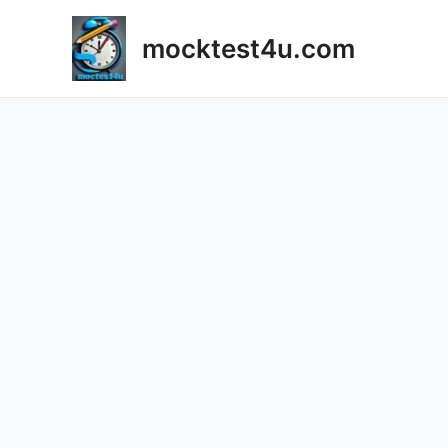
Skip
to
mocktest4u.com
content