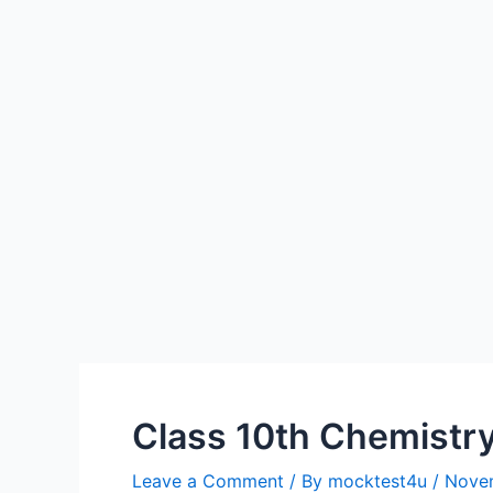
Class 10th Chemistry C
Leave a Comment
/ By
mocktest4u
/
Nove