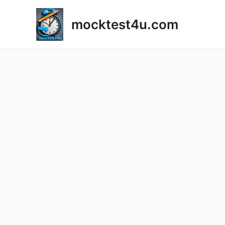
Skip
to
mocktest4u.com
content