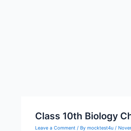
Class 10th Biology Ch- 
Leave a Comment
/ By
mocktest4u
/
Nove