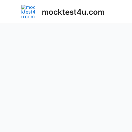
Skip
mocktest4u.com
to
content