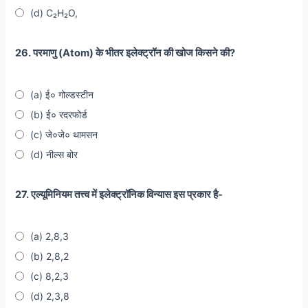
(d) C₂H₂O,
26. परमाणु (Atom) के भीतर इलेक्ट्रॉन की खोज किसने की?
(a) ई० गोल्डस्टीन
(b) ई० रदरफोर्ड
(c) जे०जे० थामसन
(d) नील्स बोर
27. एल्यूमिनियम तत्त्व में इलेक्ट्रॉनिक विन्यास इस प्रकार है-
(a) 2,8,3
(b) 2,8,2
(c) 8,2,3
(d) 2,3,8