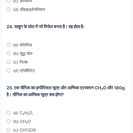
(c) अपचयन
(d) डीहाइड्रोजीनेशन
24. साबुन के घोल में जो मिसेल बनता है। वह होता है-
(a) कोलॉयड
(b) शुद्ध घोल
(c) निलंब
(d) प्रेसीपिटेट
25. एक यौगिक का इम्पीरिकल सूत्र और आण्विक द्रव्यमान CH₂O और 180g
है। यौगिक का आण्विक सूत्र क्या होगा?
(a) C₂H₂O,
(b) CH₂O
(c) CH12O6