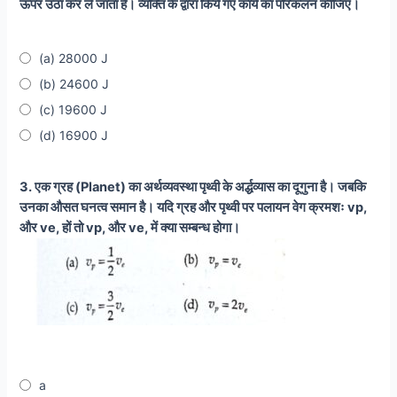
ऊपर उठा कर ले जाता है। व्यक्ति के द्वारा किये गए कार्य का परिकलन कीजिए।
(a) 28000 J
(b) 24600 J
(c) 19600 J
(d) 16900 J
3. एक ग्रह (Planet) का अर्थव्यवस्था पृथ्वी के अर्द्धव्यास का दूगुना है। जबकि
उनका औसत घनत्व समान है। यदि ग्रह और पृथ्वी पर पलायन वेग क्रमशः vp,
और ve, हों तो vp, और ve, में क्या सम्बन्ध होगा।
a