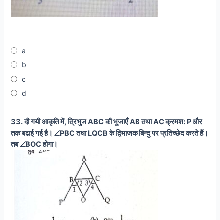
a
b
c
d
33. दी गयी आकृति में, त्रिभुज ABC की भुजाएँ AB तथा AC क्रमश: P और
तक बढाई गई है। ∠PBC तथा LQCB के द्विभाजक बिन्दु पर प्रतिच्छेद करते हैं।
तब ∠BOC होगा।