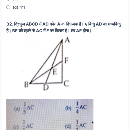
(d) 4:1
32. त्रिभुज ABCD में AD कोण A का द्विभजक है। ६ बिन्दु AD का मध्यबिन्दु
है। BE को बढ़ाने से AC में F पर मिलता है। तब AF होगा।