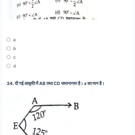
a
b
c
d
34. दी गई आकृति में AB तथा CD समानान्तर है। x का मान है।