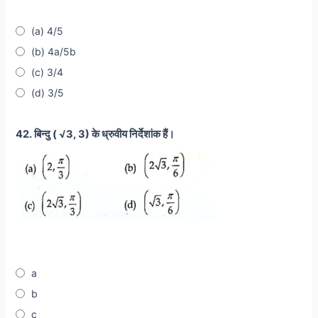
(a) 4/5
(b) 4a/5b
(c) 3/4
(d) 3/5
42. बिन्दु ( √3, 3) के ध्रुवीय निर्देशांक हैं।
a
b
c