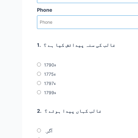
Phone
غالب کی سنہ پیدائش کیا ہے ؟
1.
1790ء
1775ء
1797ء
1799ء
غالب کہاں پیدا ہوئے ؟
2.
آگرہ