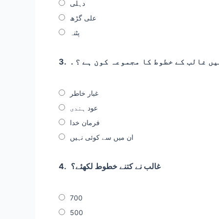
دہلی
علی گڑھ
پٹنہ
 میں غالب کے خطوط کا مجموعہ کون ہے ؟
3.
غبار خاطر
عود ہندی
فرمان خدا
ان میں سے کوئی نہیں
غالب نے کتنے خطوط لکھئے؟
4.
700
500