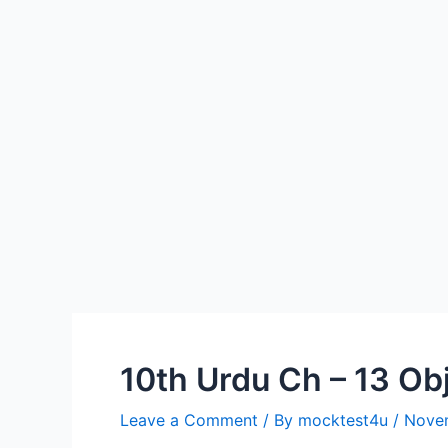
10th Urdu Ch – 13 Obj
Leave a Comment
/ By
mocktest4u
/
Nove