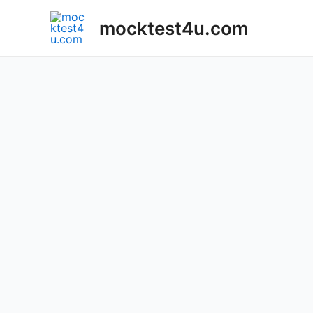
Skip
mocktest4u.com
to
content