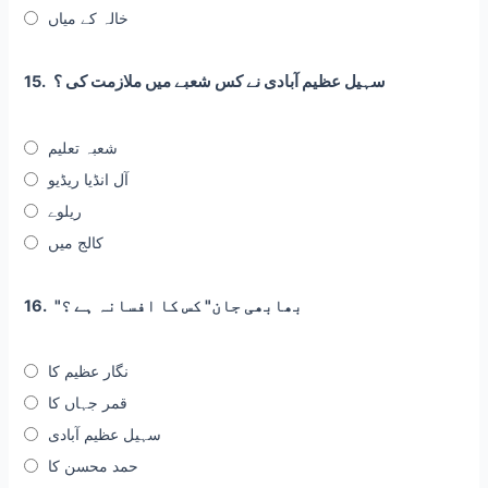
خالہ کے میاں
سہیل عظیم آبادی نے کس شعبے میں ملازمت کی ؟
15.
شعبہ تعلیم
آل انڈیا ریڈیو
ریلوے
کالج میں
"بھابھی جان" کس کا افسانہ ہے ؟
16.
نگار عظیم کا
قمر جہاں کا
سہیل عظیم آبادی
حمد محسن کا