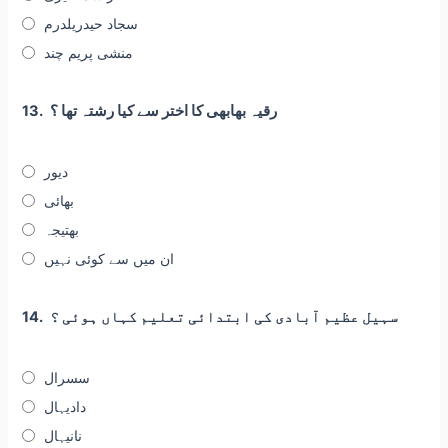
سجاد حیدریلدرم
منشی پریم چند
رقیہ بھابھی کا اختر سے کیا رشتہ تھا ؟
13.
دیور
بھائی
بھتیجہ
ان میں سے کوئی نہیں
سہیل عظیم آبادی کی ابتدائی تعلیم کہاں ہوئی ؟
14.
سسرال
دادیہال
نانیہال