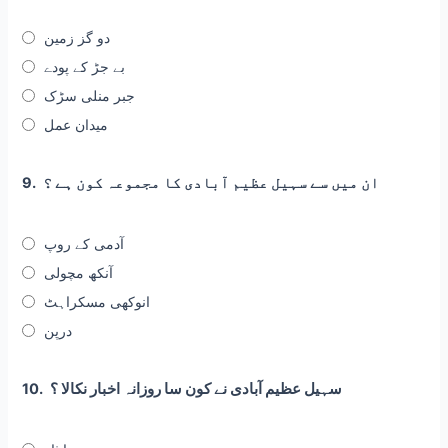
دو گز زمین
بے جڑ کے پودے
جبر منلی سڑک
میدان عمل
ان میں سے سہیل عظیم آبادی کا مجموعہ کون ہے ؟
9.
آدمی کے روپ
آنکھ مچولی
انوکھی مسکراہٹ
درپن
سہیل عظیم آبادی نے کون سا روزانہ اخبار نکالا ؟
10.