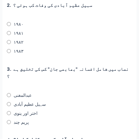
سہیل عظیم آبادی کی وفات کب ہوئی ؟
2.
١٩٨٠
١٩٨١
١٩٨٢
١٩٨٣
نصاب میں شامل افسانہ "بھابھی جان" کس کی تخلیق ہے
3.
؟
عبدالمغنی
سہیل عظیم آبادی
اختر اور ینوی
پریم چند