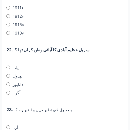
1911ء
1912ء
1915ء
1910ء
سہیل عظیم آبادی کا آبائی وطن کہاں تھا ؟
22.
پٹنہ
بھدول
داناپور
آگرہ
بھدول کس ضلع میں واقع ہے ؟
23.
آرہ