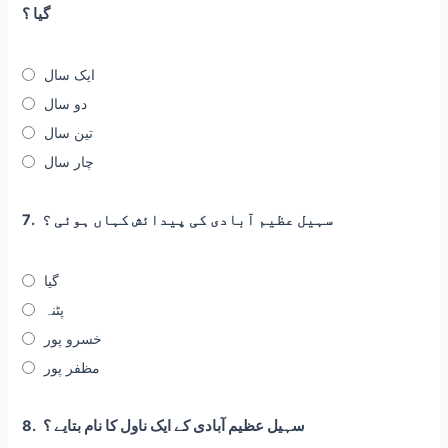
گیا ؟
ایک سال
دو سال
تین سال
چار سال
سہیل عظیم آبادی کی پیدائش کہاں ہوئی ؟
7.
گیا
پٹنہ
خسرو پور
مظفر پور
سہیل عظیم آبادی کے ایک ناول کا نام بتایے ؟
8.