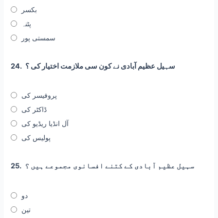
بکسر
پٹنہ
سمستی پور
سہیل عظیم آبادی نے کون سی ملازمت اختیار کی ؟
24.
پروفیسر کی
ڈاکٹر کی
آل انڈیا ریڈیو کی
پولیس کی
سہیل عظیم آبادی کے کتنے افسانوی مجموعے ہیں ؟
25.
دو
تین