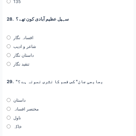
135
سہیل عظیم آبادی کون تھے ؟
28.
افسانہ نگار
شاعر و ادیب
داستان نگار
تنقید نگار
"بھابھی جان" کس قسم کا نثری نمونہ ہے ؟
29.
داستان
مختصر افسانہ
ناول
خاکہ