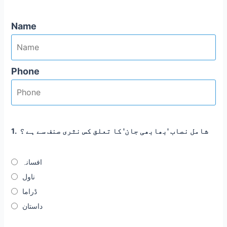
Name
Phone
شامل نصاب 'بھابھی جان' کا تعلق کس نثری صنف سے ہے ؟
1.
افسانہ
ناول
ڈراما
داستان