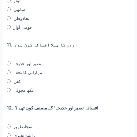
ایثار
ساتھی
اتحادوطن
قومی آواز
اردو کا پہلا افسانہ کون ہے ؟
11.
نصیر اور خدیجہ
مہارانی کا تحفہ
کفن
آنکھ مچولی
افسانہ 'نصیر اور خدیجہ' کے مصنف کون تھے ؟
12.
سجادظہیر
راشدالخیری