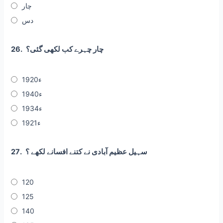
چار
دس
چار چہرے کب لکھی گئی؟
26.
1920ء
1940ء
1934ء
1921ء
سہیل عظیم آبادی نے کتنے افسانے لکھے ؟
27.
120
125
140