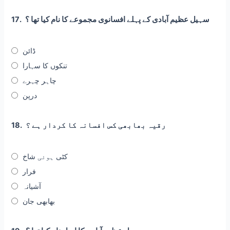
سہیل عظیم آبادی کے پہلے افسانوی مجموعے کا نام کیا تھا ؟
17.
ڈائن
تنکوں کا سہارا
چاہر چہرے
درپن
رقیہ بھابھی کس افسانہ کا کردار ہے ؟
18.
کٹی ہوئی شاخ
فرار
آشیانہ
بھابھی جان