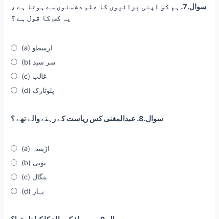
سوال.7. ہم کو اپنی برائیوں کا علم دشمنوں سے ہوتا ہے ،
یہ کس کا قول ہے ؟
(a) ارسطو
(b) سر سید
(c) غالب
(d) پلوٹارک
سوال.8. عبدالمغنی کس ریاست کے رہنے والے تھے ؟
(a) اڑیسہ
(b) یوپی
(c) بنگال
(d) بہار