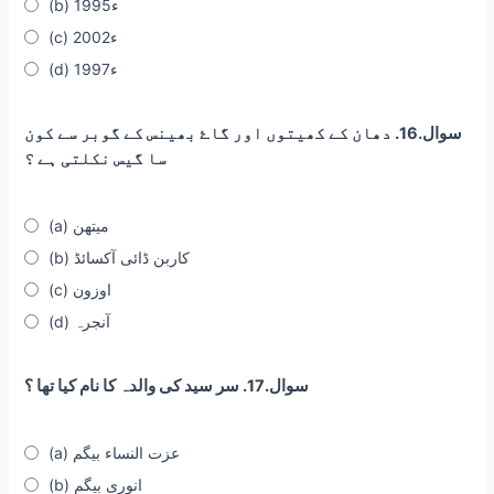
(b) 1995ء
(c) 2002ء
(d) 1997ء
سوال.16. دھان کے کھیتوں اور گاۓ بھینس کے گوبر سے کون
سا گیس نکلتی ہے ؟
(a) میتھن
(b) کاربن ڈائی آکسائڈ
(c) اوزون
(d) آنجرہ
سوال.17. سر سید کی والدہ کا نام کیا تھا ؟
(a) عزت النساء بیگم
(b) انوری بیگم