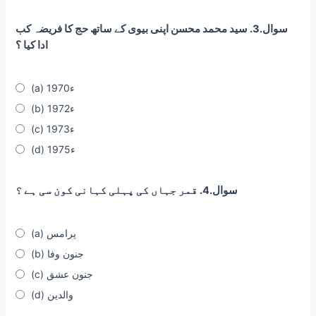
سوال.3. سید محمد محسن اپنی بیوی کے ساتھ حج کا فریضہ کب
ادا کیا ؟
(a) 1970ء
(b) 1972ء
(c) 1973ء
(d) 1975ء
سوال.4. قمر جہاں کی پہلی کہانی کون سی ہے ؟
(a) پرامس
(b) جنون وفا
(c) جنون عشق
(d) والدین