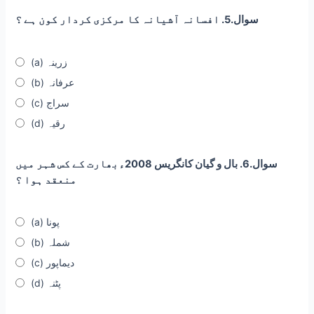
سوال.5. افسانہ آشیانہ کا مرکزی کردار کون ہے ؟
(a) زرینہ
(b) عرفانہ
(c) سراج
(d) رقیہ
سوال.6. بال و گیان کانگریس 2008ءبھارت کے کس شہر میں
منعقد ہوا ؟
(a) پونا
(b) شملہ
(c) دیماپور
(d) پٹنہ