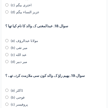
(c) اختری بیگم
(d) عزیز النساء بیگم
سوال.18. عبدالمغنی کے والد کا نام کیا تھا ؟
(a) مولانا عبدالرؤف
(b) میر تقی
(c) عبد الله
(d) میر دبیر
سوال.19. بھیم راؤ کے والد کون سی ملازمت کرتے تھے ؟
(a) ڈاکٹر
(b) فوجی
(c) پروفیسر