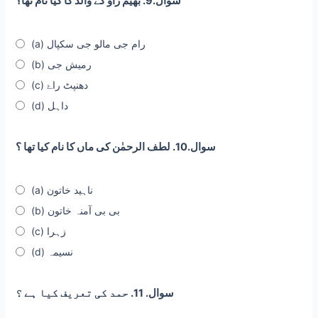
سوال.9. بھیم راؤ کے والد کا کیا نام تھا؟
(a) رام جی مالو جی سکپال
(b) رمیش جی
(c) دھنپٹ راۓ
(d) داہل
سوال.10. لطف الرحمٰن کی ماں کا نام کیا تھا ؟
(a) ناہید خاتون
(b) بی بی آمنہ خاتون
(c) زہرا
(d) نسیمہ
سوال. 11. حمد کی تعریف کیا ہے ؟