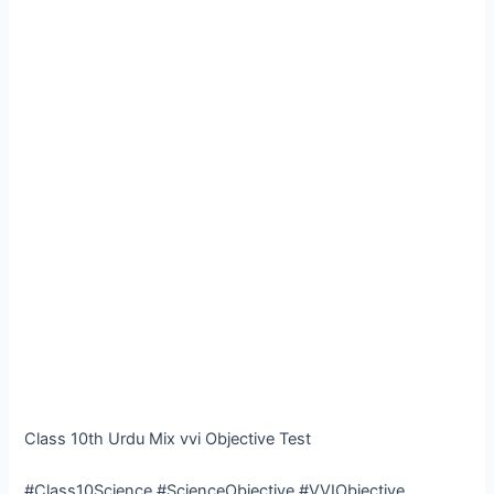
Class 10th Urdu Mix vvi Objective Test
#Class10Science #ScienceObjective #VVIObjective