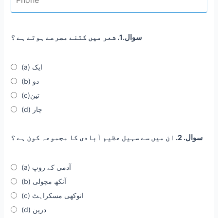
سوال.1. شعر میں کتنے مصرعے ہوتے ہے ؟
(a) ایک
(b) دو
(c)تین
(d) چار
سوال. 2. ان میں سے سہیل عظیم آبادی کا مجموعہ کون ہے ؟
(a) آدمی کے روپ
(b) آنکھ مچولی
(c) انوکھی مسکراہٹ
(d) درپن