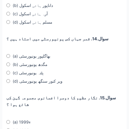
(b) داناپور ہائی اسکول
(c) آرہ ہائی اسکول
(d) مسلم ہائی اسکول
سوال.14. قمر جہاں کس یونیورسٹی میں استاد ہیں ؟
(a) بھاگلپور یونیورسٹی
(b) مگدھ یونیورسٹی
(c) پٹنہ یونیورسٹی
(d) ویر کنور سنگھ یونیورسٹی
سوال.15. نگار عظیم کا دوسرا افسانوی مجموعہ گہن کب
شائع ہوا ؟
(a) 1999ء