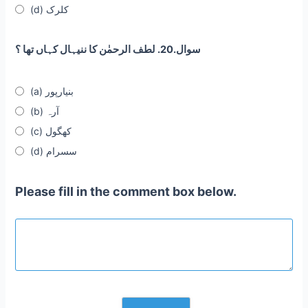
(d) کلرک
سوال.20. لطف الرحمٰن کا ننیہال کہاں تھا ؟
(a) بنیارپور
(b) آرہ
(c) کھگول
(d) سسرام
Please fill in the comment box below.