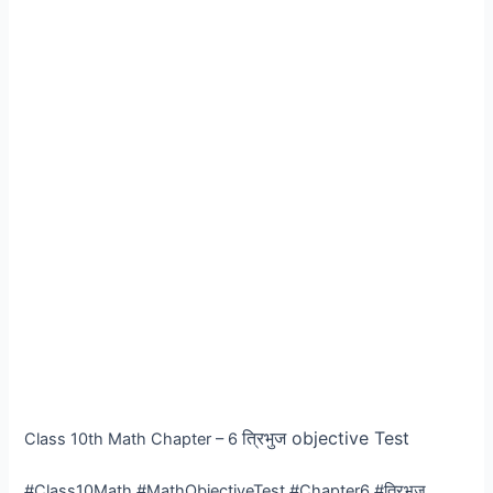
त्रिभुज
objective Test
Class 10th Math Chapter – 6
#Class10Math #MathObjectiveTest #Chapter6 #त्रिभुज