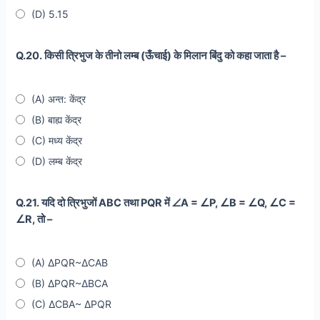
(D) 5.15
Q.20. किसी त्रिभुज के तीनो लम्ब (ऊँचाई) के मिलान बिंदु को कहा जाता है –
(A) अन्त: केंद्र
(B) बाह्य केंद्र
(C) मध्य केंद्र
(D) लम्ब केंद्र
Q.21. यदि दो त्रिभुजों ABC तथा PQR में ∠A = ∠P, ∠B = ∠Q, ∠C =
∠R, तो –
(A) ∆PQR~∆CAB
(B) ∆PQR~∆BCA
(C) ∆CBA~ ∆PQR