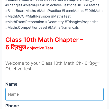
#Triangles #MathQuiz #ObjectiveQuestions #CBSEMaths
#BiharBoardMaths #MathPractice #LearnMaths #10thMath
#MathMCQ #MathRevision #MathsTest
#MathExamPreparation #Geometry #TrianglesProperties
#MathsCompetitionLevel #MathsNumericals
Class 10th Math Chapter –
6 त्रिभुज
objective Test
Welcome to your Class 10th Math Ch- 6 त्रिभुज
Objetive test
Name
Phone