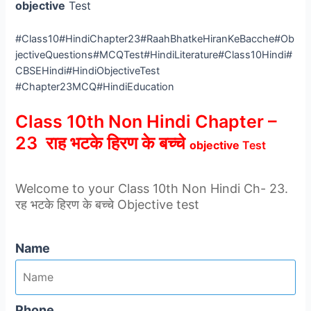
objective
Test
#Class10#HindiChapter23#RaahBhatkeHiranKeBacche#Ob
jectiveQuestions#MCQTest#HindiLiterature#Class10Hindi#
CBSEHindi#HindiObjectiveTest
#Chapter23MCQ#HindiEducation
Class 10th Non Hindi Chapter –
23 राह भटके हिरण के बच्चे
objective
Test
Welcome to your Class 10th Non Hindi Ch- 23.
रह भटके हिरण के बच्चे Objective test
Name
Phone