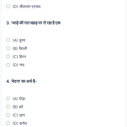
(D) सीताराम प्रसाद
3. 'जाड़े की रात पहाड़ पर रो रहा है एक
(A) कुत्ता
(B) बिल्ली
(C) हिरन
(D) गाय
4. 'वेदना' का अर्थ है-
(A) पीड़ा
(B) हर्ष
(C) घृणा
(D) क्रोध