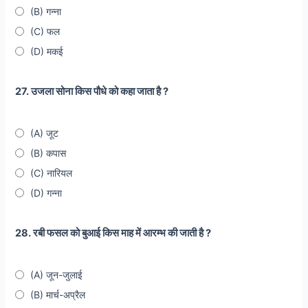
(B) गन्ना
(C) फल
(D) मकई
27. उजला सोना किस पौधे को कहा जाता है ?
(A) जूट
(B) कपास
(C) नारियल
(D) गन्ना
28. रबी फसल को बुआई किस माह में आरम्भ की जाती है ?
(A) जून-जुलाई
(B) मार्च-अप्रैल