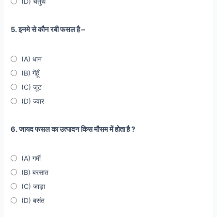
(D) चतुर्थ
5. इनमे से कौन रबी फसल है –
(A) धान
(B) गेंहूँ
(C) जूट
(D) ज्वार
6. जायद फसल का उत्पादन किस मौसम में होता है ?
(A) गर्मी
(B) बरसात
(C) जाड़ा
(D) बसंत