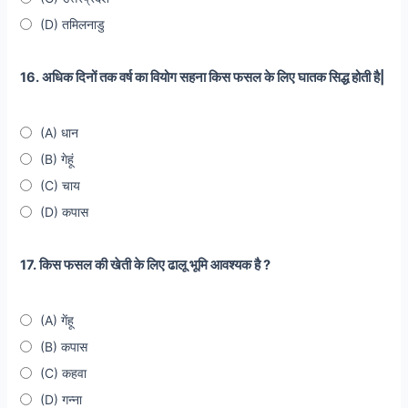
(D) तमिलनाडु
16. अधिक दिनों तक वर्ष का वियोग सहना किस फसल के लिए घातक सिद्ध होती है|
(A) धान
(B) गेहूं
(C) चाय
(D) कपास
17. किस फसल की खेती के लिए ढालू भूमि आवश्यक है ?
(A) गेंहू
(B) कपास
(C) कहवा
(D) गन्ना