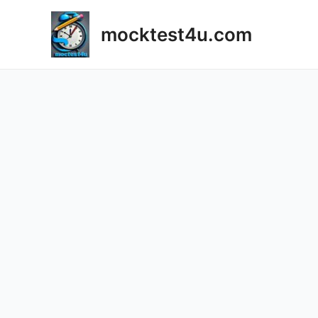
Skip
to
mocktest4u.com
content