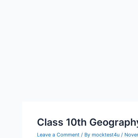
Class 10th Geography 
Leave a Comment
/ By
mocktest4u
/
Nove