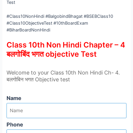
Test
#Class10NonHindi #BalgobindBhagat #BSEBClass10
#Class10ObjectiveTest #10thBoardExam
#BiharBoardNonHindi
Class 10th Non Hindi Chapter – 4
बलगोबिंद भगत objective Test
Welcome to your Class 10th Non Hindi Ch- 4.
बलगोबिन भगत Objective test
Name
Phone