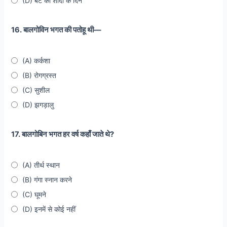
(D) बेटे की शादी के दिन
16. बालगोविन भगत की पतोहू थी—
(A) कर्कशा
(B) रोगग्रस्त
(C) सुशील
(D) झगड़ालु
17. बालगोबिन भगत हर वर्ष कहाँ जाते थे?
(A) तीर्थ स्थान
(B) गंगा स्नान करने
(C) घूमने
(D) इनमें से कोई नहीं