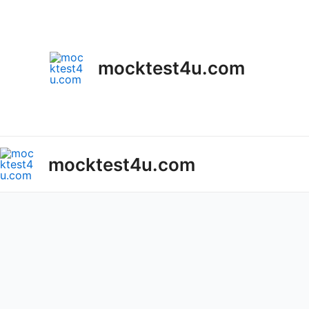
Skip
to
content
mocktest4u.com
mocktest4u.com