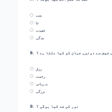
نعت
ثنا
عقیدت
بندگی
 فیض سے دونوں جہان کو کیا ملتا ہے ؟
8.
رزق
رحمت
مہربانی
بزرگی
نور کی ضد کیا ہوگی ؟
9.