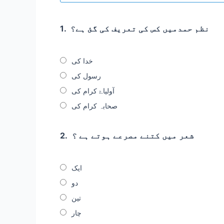
نظم حمدمیں کس کی تعریف کی گئ ہے؟
1.
خدا کی
رسول کی
آولیاۓ کرام کی
صحابہ کرام کی
شعر میں کتنے مصرعے ہوتے ہے ؟
2.
ایک
دو
تین
چار