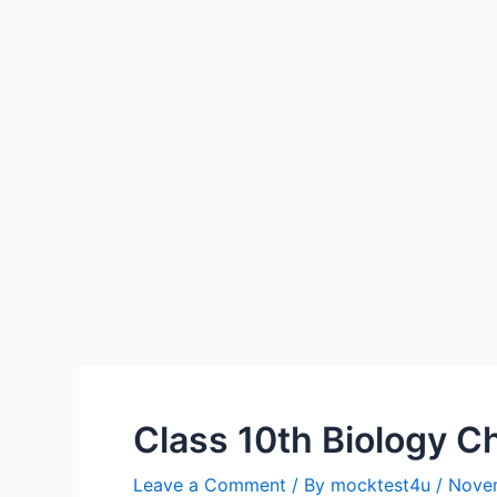
Class 10th Biology Cha
Leave a Comment
/ By
mocktest4u
/
Nove