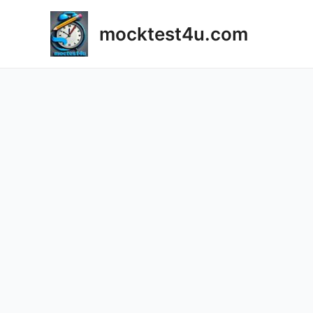
Skip
to
mocktest4u.com
content