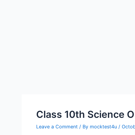
Class 10th Science O
Leave a Comment
/ By
mocktest4u
/
Octob