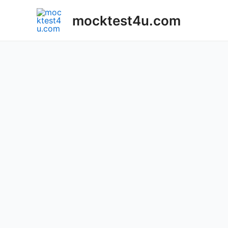
Skip
mocktest4u.com
to
content