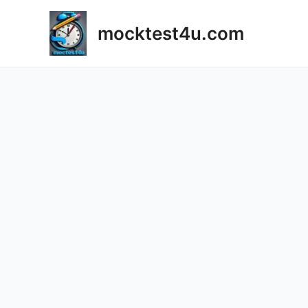
Skip
to
mocktest4u.com
content