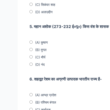
(C) सिकंदर शाह
(D) अलाउद्दीन
5. महान अशोक (273-232 ई०पू०) किस वंश के शासक 
(A) कुषाण
(B) मुगल
(C) मौर्य
(D) नंद
6. शहतूत रेशम का अग्रणी उत्पादक भारतीय राज्य है-
(A) आन्ध्र प्रदेश
(B) पश्चिम बंगाल
(C) कर्नाटक