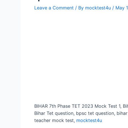
Leave a Comment
/ By
mocktest4u
/
May 1
BIHAR 7th Phase TET 2023 Mock Test 1, Biha
Bihar Tet question, bpsc tet question, biha
teacher mock test,
mocktest4u